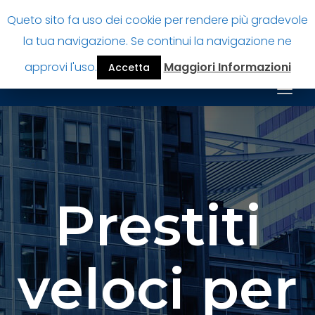
Queto sito fa uso dei cookie per rendere più gradevole
Prestitiperpensionatiok
la tua navigazione. Se continui la navigazione ne
Guida finanziamenti per pensionati
approvi l'uso.
Maggiori Informazioni
Accetta
Togg
navig
Prestiti
veloci per