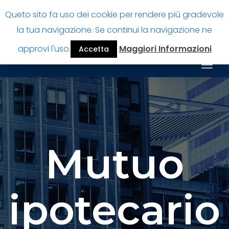
Queto sito fa uso dei cookie per rendere più gradevole
Prestitiperpensionatiok
la tua navigazione. Se continui la navigazione ne
Guida finanziamenti per pensionati
approvi l'uso.
Maggiori Informazioni
Accetta
Togg
navig
Mutuo
ipotecario