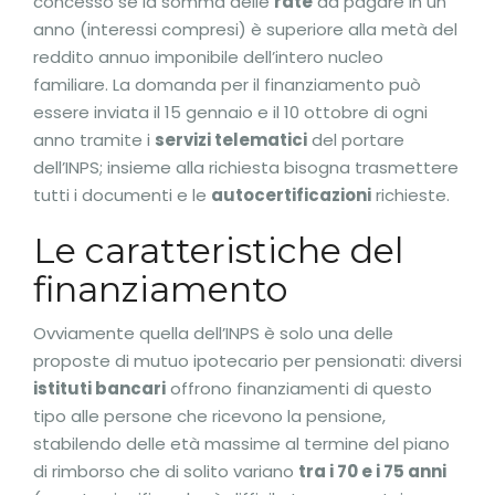
concesso se la somma delle
rate
da pagare in un
anno (interessi compresi) è superiore alla metà del
reddito annuo imponibile dell’intero nucleo
familiare. La domanda per il finanziamento può
essere inviata il 15 gennaio e il 10 ottobre di ogni
anno tramite i
servizi telematici
del portare
dell’INPS; insieme alla richiesta bisogna trasmettere
tutti i documenti e le
autocertificazioni
richieste.
Le caratteristiche del
finanziamento
Ovviamente quella dell’INPS è solo una delle
proposte di mutuo ipotecario per pensionati: diversi
istituti bancari
offrono finanziamenti di questo
tipo alle persone che ricevono la pensione,
stabilendo delle età massime al termine del piano
di rimborso che di solito variano
tra i 70 e i 75 anni