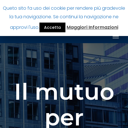
Queto sito fa uso dei cookie per rendere più gradevole
Prestitiperpensionatiok
la tua navigazione. Se continui la navigazione ne
Guida finanziamenti per pensionati
approvi l'uso.
Maggiori Informazioni
Accetta
Togg
navig
Il mutuo
per