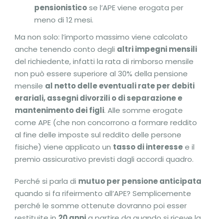
pensionistico
se l’APE viene erogata per
meno di 12 mesi.
Ma non solo: l’importo massimo viene calcolato
anche tenendo conto degli
altri impegni mensili
del richiedente, infatti la rata di rimborso mensile
non può essere superiore al 30% della pensione
mensile
al netto delle eventuali rate per debiti
erariali, assegni divorzili o di separazione e
mantenimento dei figli
. Alle somme erogate
come APE (che non concorrono a formare reddito
al fine delle imposte sul reddito delle persone
fisiche) viene applicato un
t
asso di interesse
e il
premio assicurativo previsti dagli accordi quadro.
Perché si parla di
mutuo per pensione anticipata
quando si fa rifeirmento all’APE? Semplicemente
perché le somme ottenute dovranno poi esser
restituite in
20 anni
a partire da quando si riceve la