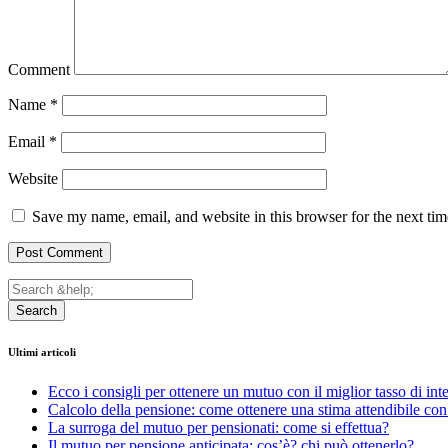
Comment
Name
*
Email
*
Website
Save my name, email, and website in this browser for the next ti
Search
Ultimi articoli
Ecco i consigli per ottenere un mutuo con il miglior tasso di int
Calcolo della pensione: come ottenere una stima attendibile con 
La surroga del mutuo per pensionati: come si effettua?
Il mutuo per pensione anticipata: cos’è? chi può ottenerlo?