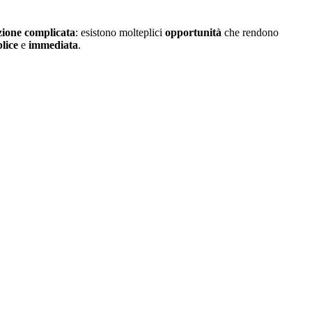
azione complicata
: esistono molteplici
opportunità
che rendono
lice
e
immediata
.