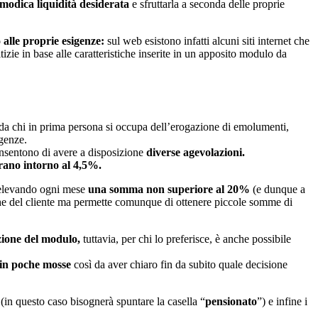
 modica liquidità desiderata
e sfruttarla a seconda delle proprie
o alle proprie esigenze:
sul web esistono infatti alcuni siti internet che
tizie in base alle caratteristiche inserite in un apposito modulo da
 da chi in prima persona si occupa dell’erogazione di emolumenti,
igenze.
nsentono di avere a disposizione
diverse agevolazioni.
girano intorno al 4,5%.
elevando ogni mese
una somma non superiore al 20%
(e dunque a
e del cliente ma permette comunque di ottenere piccole somme di
zione del modulo,
tuttavia, per chi lo preferisce, è anche possibile
 in poche mosse
così da aver chiaro fin da subito quale decisione
e
(in questo caso bisognerà spuntare la casella “
pensionato
”) e infine i