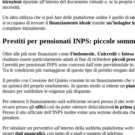
istruzioni
riportate all’interno del documento virtuale e, se la propria
necessità.
Un altro utilizza che si può fare delle piattaforme online è quello di
co
si occupano di trovare il
finanziamento ideale
tramite
un’indagine i
compilare inizialmente.
Prestiti per pensionati INPS: piccole somme
Oltre alle più note finanziarie come
Findomestic
,
Unicredit
o
Intesa
risultano essere particolarmente adatti al fine di richiedere
piccoli pres
I prestiti per pensionati INPS sono concessi dall’ente previdenziale in
Tra le condizioni più vantaggiose di questo tipo di prestito erogato d
Il prestito con Cessione del Quinto consiste in un finanziamento che v
un quinto) del proprio emolumento. In questo modo si ottiene un
pian
denaro per soddisfare le esigenze più disparate.
Per ottenere il finanziamento sarà sufficiente recarsi presso il sito web 
recarsi presso gli
uffici
così da poter ottenere delucidazion
i in prima 
Presso il sito ufficiale dell’INPS inoltre esiste una sezione dedicata c
prendere.
Per simulare un preventivo all’interno della suddetta piattaforma web 
propri
dati anagrafici,
con tanto di e-mail e numero di telefono.