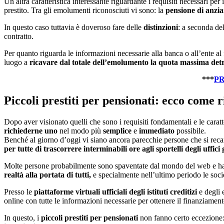
Un altra caratteristica interessante riguardante i requisiti necessari pe
prestito. Tra gli emolumenti riconosciuti vi sono: la
pensione di anziani
In questo caso tuttavia è doveroso fare delle
distinzioni
: a seconda de
contratto.
Per quanto riguarda le informazioni necessarie alla banca o all’ente al
luogo a
ricavare dal totale dell’emolumento
la quota massima detr
***
PR
Piccoli prestiti per pensionati: ecco come r
Dopo aver visionato quelli che sono i requisiti fondamentali e le caratt
richiederne uno
nel modo più
semplice
e
immediato
possibile.
Benché al giorno d’oggi vi siano ancora parecchie persone che si recano 
per tutte di trascorrere interminabili ore agli sportelli degli uffici 
Molte persone probabilmente sono spaventate dal mondo del web e ha
realtà alla portata di tutti,
e specialmente nell’ultimo periodo le societ
Presso le
piattaforme virtuali ufficiali degli istituti creditizi
e degli 
online con tutte le informazioni necessarie per ottenere il finanziament
In questo, i
piccoli prestiti per pensionati
non fanno certo eccezione: 