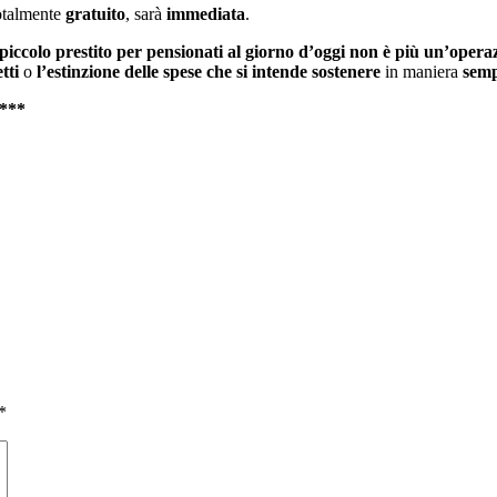
 totalmente
gratuito
, sarà
immediata
.
piccolo prestito per pensionati al giorno d’oggi non è più un’oper
etti
o
l’estinzione delle spese che si intende sostenere
in maniera
semp
***
*