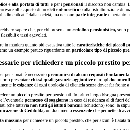
lice
e
alla portata di tutti
, e per i
pensionati
il discorso non cambia. 
arrivare all’acquisto di un
elettrodomestico
o alla ristrutturazione di u
 “dimenticati” dalla società, ma ne sono
parte integrante
e pertanto ha
rebbero sapere che, per chi presenta un
cedolino pensionistico,
sono pr
essibili e tassi agevolati.
e in maniera quanto più esaustiva tutte le
caratteristiche
dei piccoli p
iremo un esempio pratico riguardante un
particolare tipo di piccolo pr
essarie per richiedere un piccolo prestito p
 per pensionati è necessario
premunirsi di alcuni requisiti fondamental
atorio presentare
chissà quali garanzie aggiuntive
o troppi
documenti 
namente le
esigenze
di ogni tipologia di clientela senza dover far fronte 
iedere un piccolo prestito per pensionati. In primo luogo bisogna presen
e l’eventuale
permesso di soggiorno
in caso di residenza al di fuori dell
ati (che tuttavia
non tutti gli istituti bancari
richiedono) sono: la stip
icazione di Cedibilità,
un documento
essenziale
che permette di avvia
età massima
per richiedere un piccolo prestito, che per alcuni è fissata
t