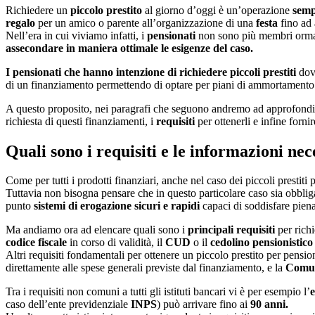
Richiedere un
piccolo prestito
al giorno d’oggi è un’operazione
semp
regalo
per un amico o parente all’organizzazione di una
festa
fino ad 
Nell’era in cui viviamo infatti, i
pensionati
non sono più membri ormai
assecondare in maniera ottimale le esigenze del caso.
I pensionati che hanno intenzione di richiedere piccoli prestiti
dov
di un finanziamento permettendo di optare per piani di ammortamento fl
A questo proposito, nei paragrafi che seguono andremo ad approfondir
richiesta di questi finanziamenti, i
requisiti
per ottenerli e infine forn
Quali sono i requisiti e le informazioni nec
Come per tutti i prodotti finanziari, anche nel caso dei piccoli prestiti
Tuttavia non bisogna pensare che in questo particolare caso sia obblig
punto
sistemi di erogazione sicuri e rapidi
capaci di soddisfare pie
Ma andiamo ora ad elencare quali sono i
principali requisiti
per rich
codice fiscale
in corso di validità, il
CUD
o il
cedolino pensionistico
Altri requisiti fondamentali per ottenere un piccolo prestito per pension
direttamente alle spese generali previste dal finanziamento, e la
Comun
Tra i requisiti non comuni a tutti gli istituti bancari vi è per esempio l’
caso dell’ente previdenziale
INPS
) può arrivare fino ai
90 anni.