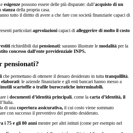
Le
esigenze
possono essere delle più disparate: dall’
acquisto di un
na
stanza
della propria casa.
nno tutto il diritto di avere a che fare con società finanziarie capaci di
esenti particolari
agevolazioni
capaci di
alleggerire di molto il costo
restiti
richiedibili dai
pensionati
: saranno illustrate le
modalità
per la
estito concesso dall’ente previdenziale INPS.
er pensionati?
i
che permettano di ottenere il denaro desiderato in tutta
tranquillità
.
elaborati
: le aziende finanziarie e gli enti bancari hanno messo a
a
inutili
scartoffie o trafile burocratiche interminabili.
tare i
documenti d’identità principali
, come la
carta d’identità, il
’Italia.
ula di una
copertura assicurativa,
il cui costo viene sommato
re con successo il preventivo del prestito desiderato.
ra i 75 e gli 80 anni
mentre per altri istituti (come per esempio nel