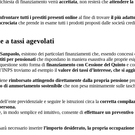
 richiesta di finanziamento verrà
accettata
, non resterà che
attendere la
nfrontare tutti i prestiti presenti online
al fine di trovare
il più adatt
ncrociata
che prende in esame tutti i prodotti proposti dalle società credi
 a tassi agevolati
 Sanpaolo,
esistono dei particolari finanziamenti che, essendo concessi
titi per pensionati
che rispondano in maniera esaustiva alle proprie es
 questione sotto forma di
finanziamento con Cessione del Quinto
e co
all’INPS troviamo ad esempio il
valore dei tassi d’interesse, che si ag
iene
rimborsato attingendo direttamente dalla propria pensione
pr
o di ammortamento sostenibile
che non pesa minimamente sulle tasch
dell’ente previdenziale e seguire le istruzioni circa la
corretta compila
persona.
he, in modo semplice ed intuitivo, consente di
effettuare un preventivo
sarà necessario inserire
l’importo desiderato, la propria occupazion