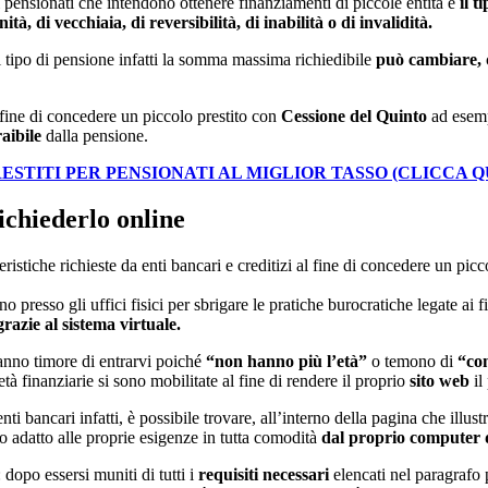
r i pensionati che intendono ottenere finanziamenti di piccole entità è
il t
tà, di vecchiaia, di reversibilità, di inabilità o di invalidità.
l tipo di pensione infatti la somma massima richiedibile
può cambiare,
 fine di concedere un piccolo prestito con
Cessione del Quinto
ad esempi
aibile
dalla pensione.
ESTITI PER PENSIONATI AL MIGLIOR TASSO (CLICCA Q
ichiederlo online
eristiche richieste da enti bancari e creditizi al fine di concedere un pi
presso gli uffici fisici per sbrigare le pratiche burocratiche legate ai 
grazie al sistema virtuale.
nno timore di entrarvi poiché
“non hanno più l’età”
o temono di
“co
à finanziarie si sono mobilitate al fine di rendere il proprio
sito web
il
enti bancari infatti, è possibile trovare, all’interno della pagina che illustr
o adatto alle proprie esigenze in tutta comodità
dal proprio computer 
dopo essersi muniti di tutti i
requisiti necessari
elencati nel paragrafo 