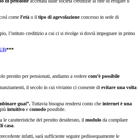
ipo di pensione
accettata dalle società creditizie al fine di erogare il
così come
l’età
o il
tipo di agevolazione
concesso in sede di
o, l’istituto creditizio a cui ci si rivolge si dovrà impegnare in primo
UI)
***
ccolo prestito per pensionati, andiamo a vedere
com’è possibile
finanziamenti, il secolo in cui viviamo ci consente di
evitare una volta
mbinare guai”.
Tuttavia bisogna rendersi conto che
internet è una
 più
intuitivo
e
comodo
possibile.
a le caratteristiche del prestito desiderato, il
modulo
da compilare
di casa
.
precedente infatti, sarà sufficiente seguire pedissequamente le