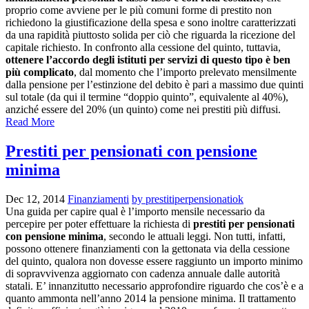
proprio come avviene per le più comuni forme di prestito non
richiedono la giustificazione della spesa e sono inoltre caratterizzati
da una rapidità piuttosto solida per ciò che riguarda la ricezione del
capitale richiesto. In confronto alla cessione del quinto, tuttavia,
ottenere l’accordo degli istituti per servizi di questo tipo è ben
più complicato
, dal momento che l’importo prelevato mensilmente
dalla pensione per l’estinzione del debito è pari a massimo due quinti
sul totale (da qui il termine “doppio quinto”, equivalente al 40%),
anziché essere del 20% (un quinto) come nei prestiti più diffusi.
Read More
Prestiti per pensionati con pensione
minima
Dec 12, 2014
Finanziamenti
by prestitiperpensionatiok
Una guida per capire qual è l’importo mensile necessario da
percepire per poter effettuare la richiesta di
prestiti per pensionati
con pensione minima
, secondo le attuali leggi. Non tutti, infatti,
possono ottenere finanziamenti con la gettonata via della cessione
del quinto, qualora non dovesse essere raggiunto un importo minimo
di sopravvivenza aggiornato con cadenza annuale dalle autorità
statali. E’ innanzitutto necessario approfondire riguardo che cos’è e a
quanto ammonta nell’anno 2014 la pensione minima. Il trattamento