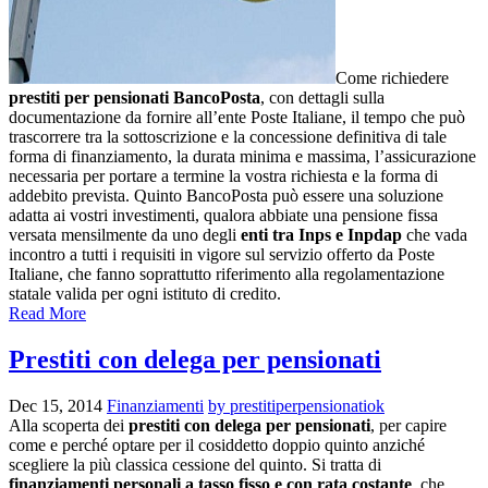
Come richiedere
prestiti per pensionati BancoPosta
, con dettagli sulla
documentazione da fornire all’ente Poste Italiane, il tempo che può
trascorrere tra la sottoscrizione e la concessione definitiva di tale
forma di finanziamento, la durata minima e massima, l’assicurazione
necessaria per portare a termine la vostra richiesta e la forma di
addebito prevista. Quinto BancoPosta può essere una soluzione
adatta ai vostri investimenti, qualora abbiate una pensione fissa
versata mensilmente da uno degli
enti tra Inps e Inpdap
che vada
incontro a tutti i requisiti in vigore sul servizio offerto da Poste
Italiane, che fanno soprattutto riferimento alla regolamentazione
statale valida per ogni istituto di credito.
Read More
Prestiti con delega per pensionati
Dec 15, 2014
Finanziamenti
by prestitiperpensionatiok
Alla scoperta dei
prestiti con delega per pensionati
, per capire
come e perché optare per il cosiddetto doppio quinto anziché
scegliere la più classica cessione del quinto. Si tratta di
finanziamenti personali a tasso fisso e con rata costante
, che