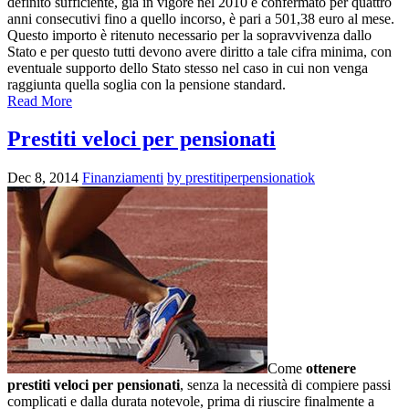
definito sufficiente, già in vigore nel 2010 e confermato per quattro
anni consecutivi fino a quello incorso, è pari a 501,38 euro al mese.
Questo importo è ritenuto necessario per la sopravvivenza dallo
Stato e per questo tutti devono avere diritto a tale cifra minima, con
eventuale supporto dello Stato stesso nel caso in cui non venga
raggiunta quella soglia con la pensione standard.
Read More
Prestiti veloci per pensionati
Dec 8, 2014
Finanziamenti
by prestitiperpensionatiok
Come
ottenere
prestiti veloci per pensionati
, senza la necessità di compiere passi
complicati e dalla durata notevole, prima di riuscire finalmente a