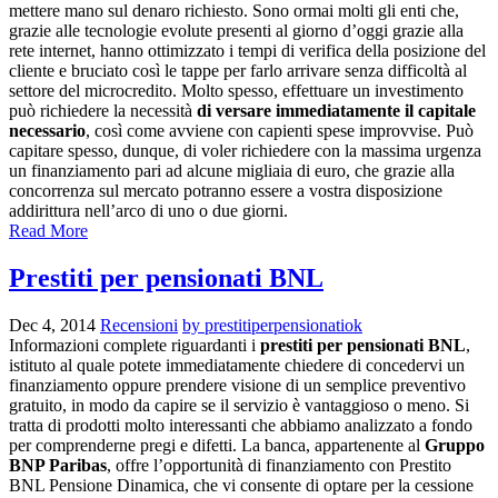
mettere mano sul denaro richiesto. Sono ormai molti gli enti che,
grazie alle tecnologie evolute presenti al giorno d’oggi grazie alla
rete internet, hanno ottimizzato i tempi di verifica della posizione del
cliente e bruciato così le tappe per farlo arrivare senza difficoltà al
settore del microcredito. Molto spesso, effettuare un investimento
può richiedere la necessità
di versare immediatamente il capitale
necessario
, così come avviene con capienti spese improvvise. Può
capitare spesso, dunque, di voler richiedere con la massima urgenza
un finanziamento pari ad alcune migliaia di euro, che grazie alla
concorrenza sul mercato potranno essere a vostra disposizione
addirittura nell’arco di uno o due giorni.
Read More
Prestiti per pensionati BNL
Dec 4, 2014
Recensioni
by prestitiperpensionatiok
Informazioni complete riguardanti i
prestiti per pensionati BNL
,
istituto al quale potete immediatamente chiedere di concedervi un
finanziamento oppure prendere visione di un semplice preventivo
gratuito, in modo da capire se il servizio è vantaggioso o meno. Si
tratta di prodotti molto interessanti che abbiamo analizzato a fondo
per comprenderne pregi e difetti. La banca, appartenente al
Gruppo
BNP Paribas
, offre l’opportunità di finanziamento con Prestito
BNL Pensione Dinamica, che vi consente di optare per la cessione