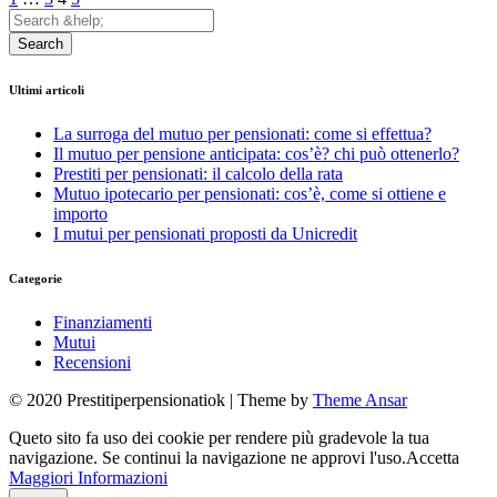
Search
Ultimi articoli
La surroga del mutuo per pensionati: come si effettua?
Il mutuo per pensione anticipata: cos’è? chi può ottenerlo?
Prestiti per pensionati: il calcolo della rata
Mutuo ipotecario per pensionati: cos’è, come si ottiene e
importo
I mutui per pensionati proposti da Unicredit
Categorie
Finanziamenti
Mutui
Recensioni
© 2020 Prestitiperpensionatiok | Theme by
Theme Ansar
Queto sito fa uso dei cookie per rendere più gradevole la tua
navigazione. Se continui la navigazione ne approvi l'uso.
Accetta
Maggiori Informazioni