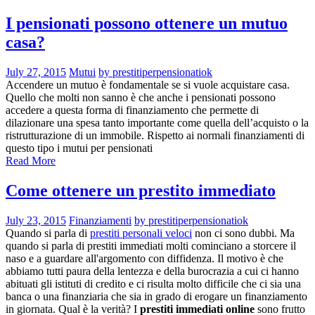
I pensionati possono ottenere un mutuo
casa?
July 27, 2015
Mutui
by prestitiperpensionatiok
Accendere un mutuo è fondamentale se si vuole acquistare casa.
Quello che molti non sanno è che anche i pensionati possono
accedere a questa forma di finanziamento che permette di
dilazionare una spesa tanto importante come quella dell’acquisto o la
ristrutturazione di un immobile. Rispetto ai normali finanziamenti di
questo tipo i mutui per pensionati
Read More
Come ottenere un prestito immediato
July 23, 2015
Finanziamenti
by prestitiperpensionatiok
Quando si parla di
prestiti personali veloci
non ci sono dubbi. Ma
quando si parla di prestiti immediati molti cominciano a storcere il
naso e a guardare all'argomento con diffidenza. Il motivo è che
abbiamo tutti paura della lentezza e della burocrazia a cui ci hanno
abituati gli istituti di credito e ci risulta molto difficile che ci sia una
banca o una finanziaria che sia in grado di erogare un finanziamento
in giornata. Qual è la verità? I
prestiti immediati online
sono frutto