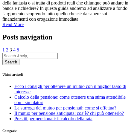
della fantasia o si tratta di prodotti reali che chiunque può andare in
banca e richiedere? In questa guida andremo ad analizzare a fondo
l'argomento scoprendo tutto quello che c'è da sapere sui
finanziamenti con erogazione immediata.
Read More
Posts navigation
1
2
3
4
5
Search
Ultimi articoli
Ecco i consigli per ottenere un mutuo con il miglior tasso di
interesse
Calcolo della pensione: come ottenere una stima attendibile
con i simulatori
La surroga del mutuo per pensionati: come si effettua?
Il mutuo per pensione anticipata: cos’è? chi può ottenerlo?
Prestiti per pensionati: il calcolo della rata
Categorie